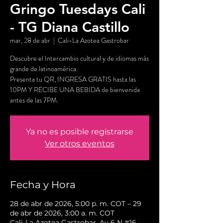
Gringo Tuesdays Cali
- TG Diana Castillo
mar, 28 de abr
  |  
Cali-La Azotea Gastrobar
Descubre el Intercambio cultural y de idiomas más
grande de latinoamérica.
Presenta tu QR, INGRESA GRATIS hasta las
10PM Y RECIBE UNA BEBIDA de bienvenida
antes de las 7PM.
Ya no es posible registrarse
Ver otros eventos
Fecha y Hora
28 de abr de 2026, 5:00 p. m. COT – 29
de abr de 2026, 3:00 a. m. COT
Cali-La Azotea Gastrobar, Av 6 N #16 -