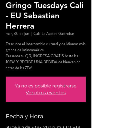
Gringo Tuesdays Cali
- EU Sebastian
Herrera
mar, 30 de jun
  |  
Cali-La Azotea Gastrobar
Descubre el Intercambio cultural y de idiomas más
grande de latinoamérica.
Presenta tu QR, INGRESA GRATIS hasta las
10PM Y RECIBE UNA BEBIDA de bienvenida
antes de las 7PM.
Ya no es posible registrarse
Ver otros eventos
Fecha y Hora
30 de jun de 2026, 5:00 p. m. COT – 01