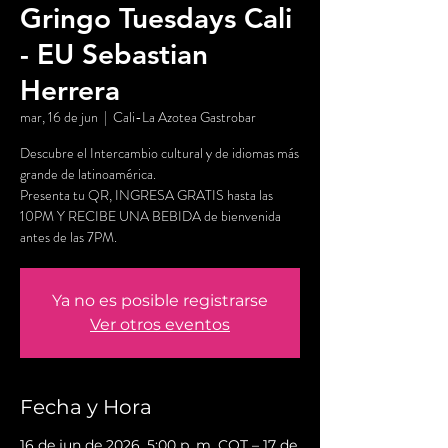
Gringo Tuesdays Cali
- EU Sebastian
Herrera
mar, 16 de jun
  |  
Cali-La Azotea Gastrobar
Descubre el Intercambio cultural y de idiomas más
grande de latinoamérica.
Presenta tu QR, INGRESA GRATIS hasta las
10PM Y RECIBE UNA BEBIDA de bienvenida
antes de las 7PM.
Ya no es posible registrarse
Ver otros eventos
Fecha y Hora
16 de jun de 2026, 5:00 p. m. COT – 17 de