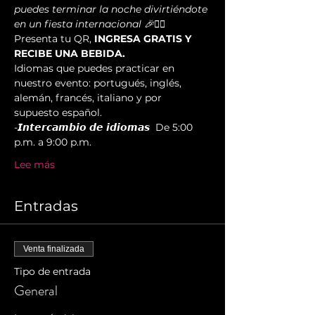
puedes terminar la noche divirtiéndote 
en un fiesta internacional 🎉✌🏻️  
Presenta tu QR, 
INGRESA GRATIS Y 
RECIBE UNA BEBIDA.
Idiomas que puedes practicar en 
nuestro evento: portugués, inglés, 
alemán, francés, italiano y por 
supuesto español.  
-𝙄𝙣𝙩𝙚𝙧𝙘𝙖𝙢𝙗𝙞𝙤 𝙙𝙚 𝙞𝙙𝙞𝙤𝙢𝙖𝙨  De 5:00 
p.m. a 9:00 p.m.  
Lee más
Entradas
Venta finalizada
Tipo de entrada
General