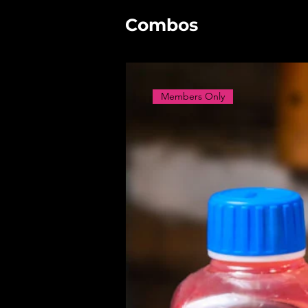
Combos
Members Only