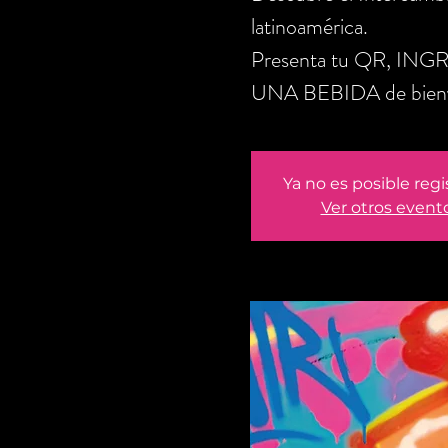
latinoamérica.
Presenta tu QR, ING
UNA BEBIDA de bienve
Ya no es posible regi
Ver otros event