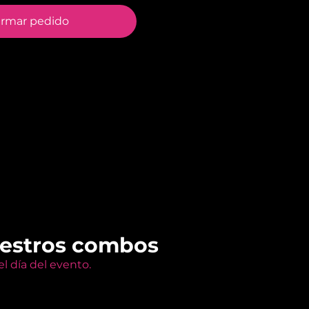
irmar pedido
uestros combos
l día del evento.