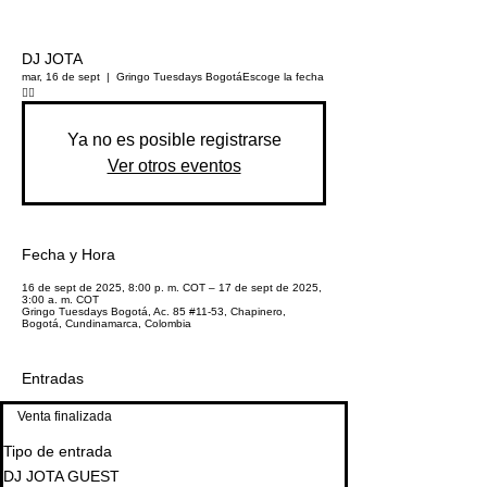
DJ JOTA
mar, 16 de sept
  |  
Gringo Tuesdays Bogotá
Escoge la fecha
👇🏼
Ya no es posible registrarse
Ver otros eventos
Fecha y Hora
16 de sept de 2025, 8:00 p. m. COT – 17 de sept de 2025,
3:00 a. m. COT
Gringo Tuesdays Bogotá, Ac. 85 #11-53, Chapinero,
Bogotá, Cundinamarca, Colombia
Entradas
Venta finalizada
Tipo de entrada
DJ JOTA GUEST