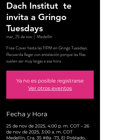
Dach Institut te
invita a Gringo
Tuesdays
mar, 25 de nov
  |  
Medellín
Free Cover hasta las 11PM en Gringo Tuesdays.
Recuerda llegar con antelación porque las filas
suelen ser muy largas a esa hora.
Ya no es posible registrarse
Ver otros eventos
Fecha y Hora
25 de nov de 2025, 4:00 p. m. COT – 26
de nov de 2025, 3:00 a. m. COT
Medellín, Cra. 35 #8a -73, El Poblado,