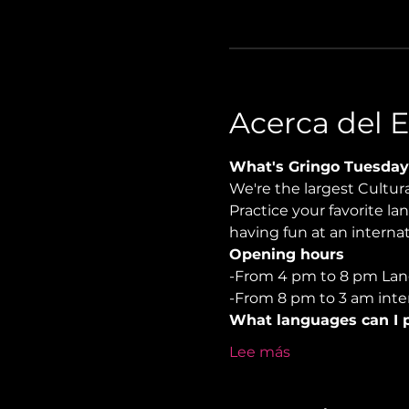
Acerca del 
What's Gringo Tuesday
We're the largest Cultu
Practice your favorite la
having fun at an internati
Opening hours
-From 4 pm to 8 pm Lan
-From 8 pm to 3 am inter
What languages can I p
Lee más