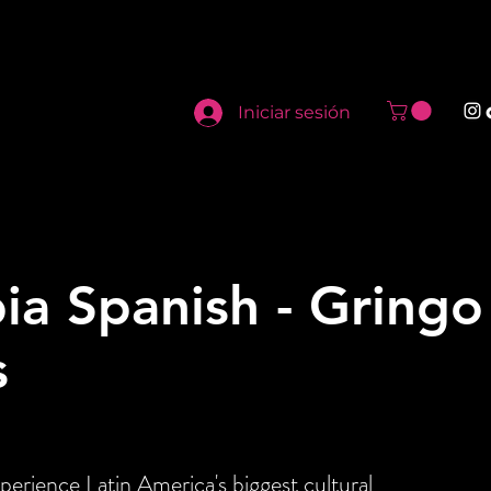
Iniciar sesión
a Spanish - Gringo
s
perience Latin America's biggest cultural