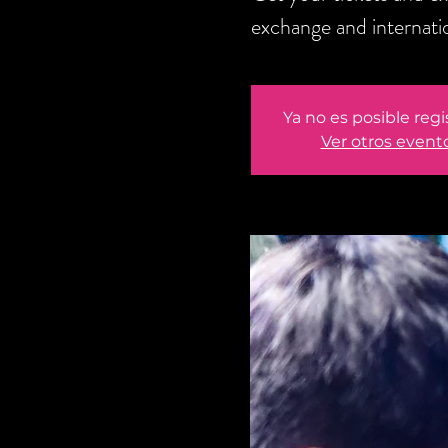
exchange and internati
Ya no es posible regi
Ver otros event