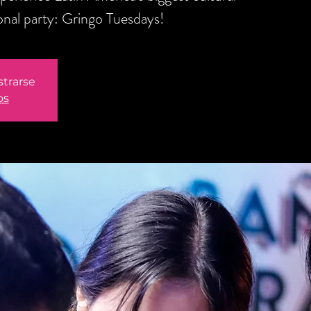
onal party: Gringo Tuesdays!
strarse
os