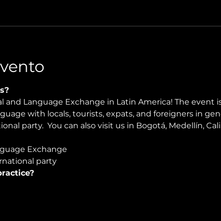
Evento
s?
ral and Language Exchange in Latin America! The event i
nguage with locals, tourists, expats, and foreigners in ge
onal party.  You can also visit us in Bogotá, Medellín, Cali
guage Exchange  
national party
ractice?