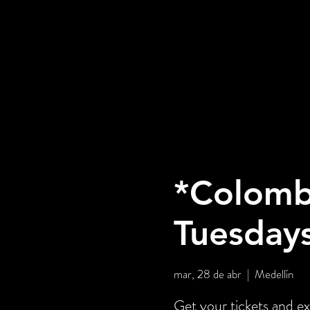
*Colombi
Tuesday
mar, 28 de abr
  |  
Medellín
Get your tickets and ex