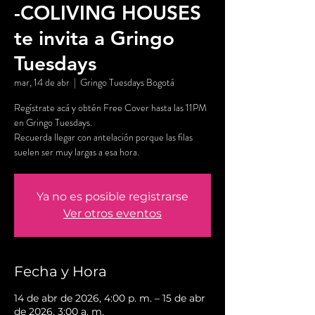
-COLIVING HOUSES
te invita a Gringo
Tuesdays
mar, 14 de abr
  |  
Gringo Tuesdays Bogotá
Regístrate acá y obtén Free Cover hasta las 11PM
en Gringo Tuesdays.
Recuerda llegar con antelación porque las filas
suelen ser muy largas a esa hora.
Ya no es posible registrarse
Ver otros eventos
Fecha y Hora
14 de abr de 2026, 4:00 p. m. – 15 de abr
de 2026, 3:00 a. m.