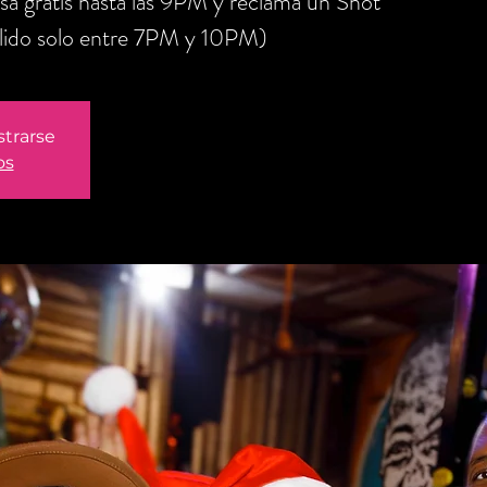
sa gratis hasta las 9PM y reclama un Shot
alido solo entre 7PM y 10PM)
strarse
os