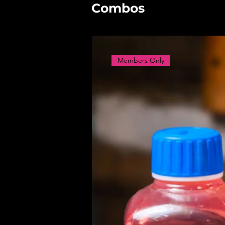
Combos
Members Only