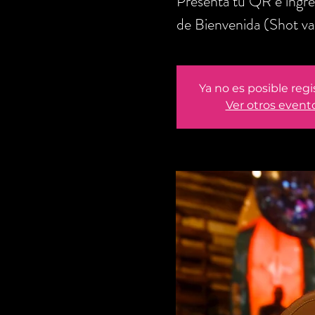
Presenta tu QR e ingre
de Bienvenida (Shot v
Ya no es posible regi
Ver otros event