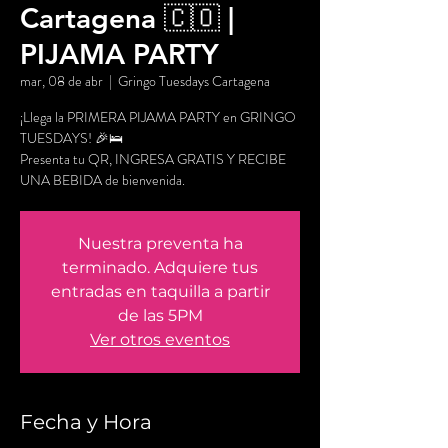
Cartagena 🇨🇴 |
PIJAMA PARTY
mar, 08 de abr
  |  
Gringo Tuesdays Cartagena
¡Llega la PRIMERA PIJAMA PARTY en GRINGO
TUESDAYS! 🎉🛌
Presenta tu QR, INGRESA GRATIS Y RECIBE
UNA BEBIDA de bienvenida.
Nuestra preventa ha
terminado. Adquiere tus
entradas en taquilla a partir
de las 5PM
Ver otros eventos
Fecha y Hora