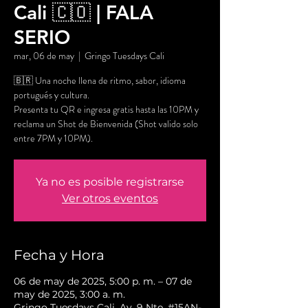
Cali 🇨🇴 | FALA
SERIO
mar, 06 de may
  |  
Gringo Tuesdays Cali
🇧🇷 Una noche llena de ritmo, sabor, idioma
portugués y cultura.
Presenta tu QR e ingresa gratis hasta las 10PM y
reclama un Shot de Bienvenida (Shot valido solo
entre 7PM y 10PM).
Ya no es posible registrarse
Ver otros eventos
Fecha y Hora
06 de may de 2025, 5:00 p. m. – 07 de
may de 2025, 3:00 a. m.
Gringo Tuesdays Cali, Av. 9 Nte. #15AN-