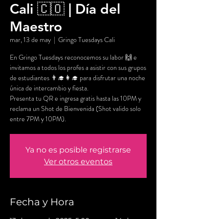
Cali 🇨🇴 | Día del
Maestro
mar, 13 de may
  |  
Gringo Tuesdays Cali
En Gringo Tuesdays reconocemos su labor 🙌 e
invitamos a todos los profes a asistir con sus grupos
de estudiantes 👨‍🎓👩‍🎓 para disfrutar una noche
única de intercambio y fiesta.
Presenta tu QR e ingresa gratis hasta las 10PM y
reclama un Shot de Bienvenida (Shot valido solo
entre 7PM y 10PM).
Ya no es posible registrarse
Ver otros eventos
Fecha y Hora