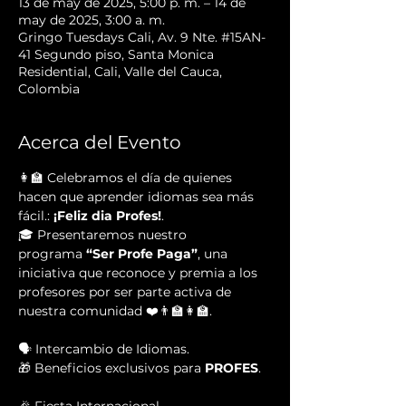
13 de may de 2025, 5:00 p. m. – 14 de
may de 2025, 3:00 a. m.
Gringo Tuesdays Cali, Av. 9 Nte. #15AN-
41 Segundo piso, Santa Monica
Residential, Cali, Valle del Cauca,
Colombia
Acerca del Evento
👩‍🏫 Celebramos el día de quienes 
hacen que aprender idiomas sea más 
fácil.: 
¡Feliz dia Profes!
. 
🎓 Presentaremos nuestro 
programa
 “Ser Profe Paga”
, una 
iniciativa que reconoce y premia a los 
profesores por ser parte activa de 
nuestra comunidad ❤️👨‍🏫👩‍🏫.
🗣 Intercambio de Idiomas.
🎁 Beneficios exclusivos para 
PROFES
.  