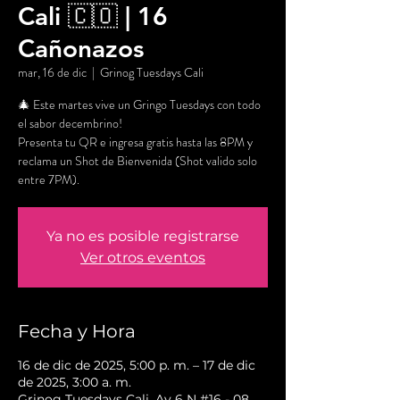
Cali 🇨🇴 | 16
Cañonazos
mar, 16 de dic
  |  
Grinog Tuesdays Cali
🎄 Este martes vive un Gringo Tuesdays con todo
el sabor decembrino!
Presenta tu QR e ingresa gratis hasta las 8PM y
reclama un Shot de Bienvenida (Shot valido solo
entre 7PM).
Ya no es posible registrarse
Ver otros eventos
Fecha y Hora
16 de dic de 2025, 5:00 p. m. – 17 de dic
de 2025, 3:00 a. m.
Grinog Tuesdays Cali, Av 6 N #16 - 08