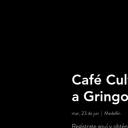
Café Cul
a Gring
mar, 23 de jun
  |  
Medellín
Regístrate aquí y ob