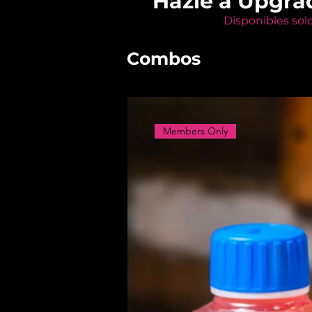
Hazle a Upgra
Disponibles sol
Combos
Members Only