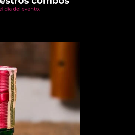
uestros combos
l día del evento.
Members Only