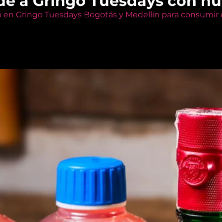
de a Gringo Tuesdays con n
o en Gringo Tuesdays Bogotás y Medellín para consumir e