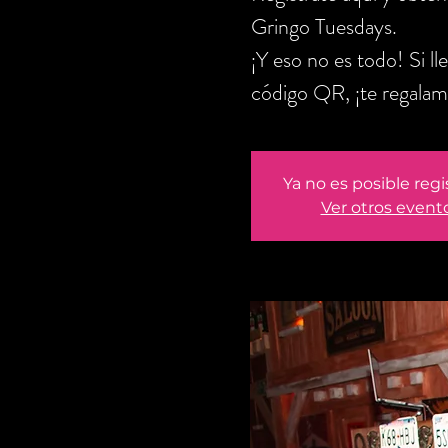
Gringo Tuesdays.
¡Y eso no es todo! Si l
código QR, ¡te regalam
Ya no es posible regi
Ver otros event