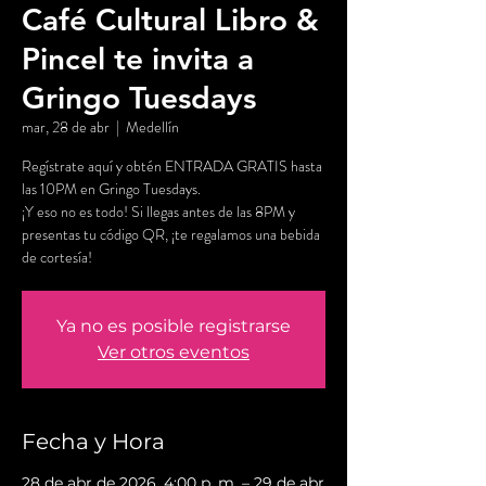
Café Cultural Libro &
Pincel te invita a
Gringo Tuesdays
mar, 28 de abr
  |  
Medellín
Regístrate aquí y obtén ENTRADA GRATIS hasta
las 10PM en Gringo Tuesdays.
¡Y eso no es todo! Si llegas antes de las 8PM y
presentas tu código QR, ¡te regalamos una bebida
de cortesía!
Ya no es posible registrarse
Ver otros eventos
Fecha y Hora
28 de abr de 2026, 4:00 p. m. – 29 de abr