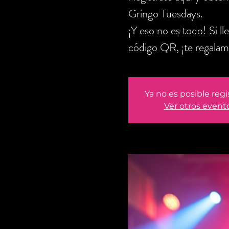
Gringo Tuesdays.
¡Y eso no es todo! Si l
código QR, ¡te regalam
Ya no es posible regi
Ver otros event