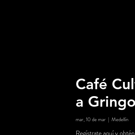
Café Cul
a Gring
mar, 10 de mar
  |  
Medellín
Regístrate aquí y ob