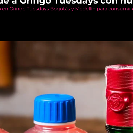
de a Gringo Tuesdays con n
o en Gringo Tuesdays Bogotás y Medellín para consumir e