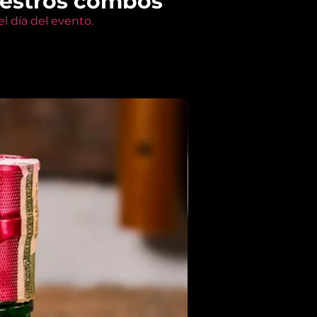
uestros combos
l día del evento.
Members Only