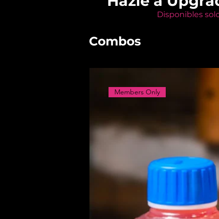
Hazle a Upgra
Disponibles sol
Combos
Members Only