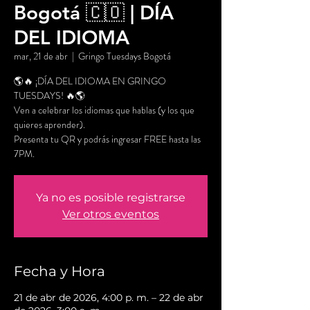
Bogotá 🇨🇴 | DÍA
DEL IDIOMA
mar, 21 de abr
  |  
Gringo Tuesdays Bogotá
🌎🔥 ¡DÍA DEL IDIOMA EN GRINGO
TUESDAYS! 🔥🌎
Ven a celebrar los idiomas que hablas (y los que
quieres aprender).
Presenta tu QR y podrás ingresar FREE hasta las
7PM.
Ya no es posible registrarse
Ver otros eventos
Fecha y Hora
21 de abr de 2026, 4:00 p. m. – 22 de abr