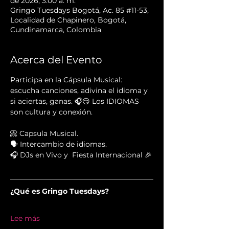
de 2026, 3:00 a. m.
Gringo Tuesdays Bogotá, Ac. 85 #11-53,
Localidad de Chapinero, Bogotá,
Cundinamarca, Colombia
Acerca del Evento
Participa en la Cápsula Musical: 
escucha canciones, adivina el idioma y 
si aciertas, ganas. 🎧😏 Los IDIOMAS 
son cultura y conexión.
📀 Capsula Musical.
🗣 Intercambio de idiomas.
🎧 DJs en Vivo y  Fiesta Internacional 🎉
¿Qué es Gringo Tuesdays?
Lee más