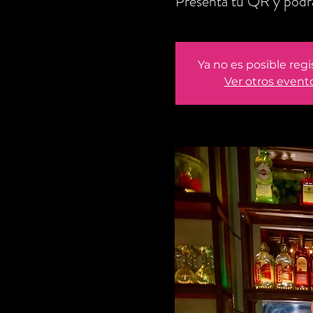
Presenta tu QR y podr
Ya no es posible regi
Ver otros event