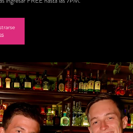
ás ingresar FREE hasta las 7PM.
strarse
os