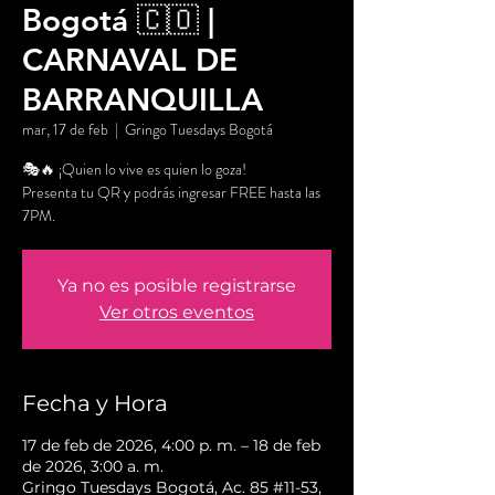
Bogotá 🇨🇴 |
CARNAVAL DE
BARRANQUILLA
mar, 17 de feb
  |  
Gringo Tuesdays Bogotá
🎭🔥 ¡Quien lo vive es quien lo goza!
Presenta tu QR y podrás ingresar FREE hasta las
7PM.
Ya no es posible registrarse
Ver otros eventos
Fecha y Hora
17 de feb de 2026, 4:00 p. m. – 18 de feb
de 2026, 3:00 a. m.
Gringo Tuesdays Bogotá, Ac. 85 #11-53,