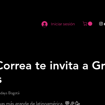
Iniciar sesión
orrea te invita a G
s
sdays Bogotá
mas más grande de latinoamérica. 💬🎉🥳