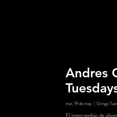
Andres C
Tuesday
mar, 19 de may
  |  
Gringo Tue
El intercambio de idio