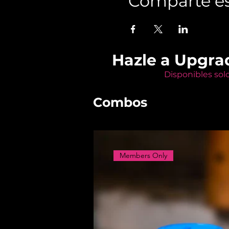
Comparte es
Hazle a Upgra
Disponibles sol
Combos
Members Only