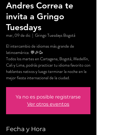
Andres Correa te
invita a Gringo
Tuesdays
mar, 09 de dic
  |  
Gringo Tuesdays Bogotá
El intercambio de idiomas más grande de
latinoamérica. 💬🎉🥳
Todos los martes en Cartagena, Bogotá, Medellín,
Cali y Lima, podrás practicar tu idioma favorito con
hablantes nativos y luego terminar la noche en la
mejor fiesta internacional de la ciudad.
Ya no es posible registrarse
Ver otros eventos
Fecha y Hora