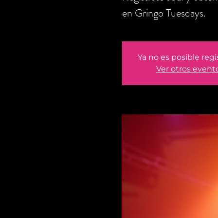
en Gringo Tuesdays.
Ya no es posible regi
Ver otros event