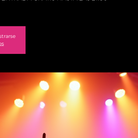
strarse
os