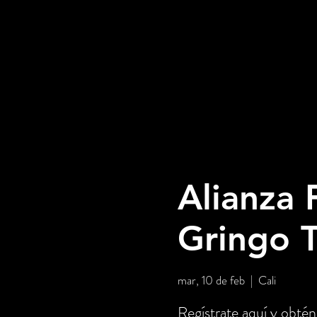
Alianza 
Gringo 
mar, 10 de feb
  |  
Cali
Regístrate aquí y o