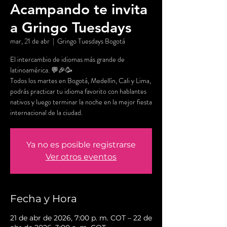
Acampando te invita
a Gringo Tuesdays
mar, 21 de abr
  |  
Gringo Tuesdays Bogotá
El intercambio de idiomas más grande de
latinoamérica. 💬🎉🥳
Todos los martes en Bogotá, Medellín, Cali y Lima,
podrás practicar tu idioma favorito con hablantes
nativos y luego terminar la noche en la mejor fiesta
internacional de la ciudad.
Ya no es posible registrarse
Ver otros eventos
Fecha y Hora
21 de abr de 2026, 7:00 p. m. COT – 22 de