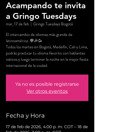
Acampando te invita
a Gringo Tuesdays
mar, 17 de feb
  |  
Gringo Tuesdays Bogotá
El intercambio de idiomas más grande de
latinoamérica. 💬🎉🥳
Todos los martes en Bogotá, Medellín, Cali y Lima,
podrás practicar tu idioma favorito con hablantes
nativos y luego terminar la noche en la mejor fiesta
internacional de la ciudad.
Ya no es posible registrarse
Ver otros eventos
Fecha y Hora
17 de feb de 2026, 4:00 p. m. COT – 18 de