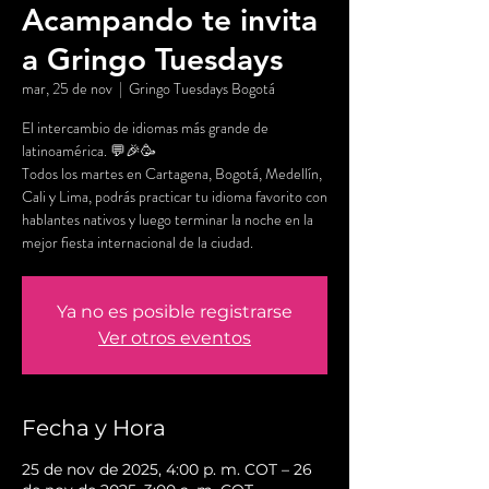
Acampando te invita
a Gringo Tuesdays
mar, 25 de nov
  |  
Gringo Tuesdays Bogotá
El intercambio de idiomas más grande de
latinoamérica. 💬🎉🥳
Todos los martes en Cartagena, Bogotá, Medellín,
Cali y Lima, podrás practicar tu idioma favorito con
hablantes nativos y luego terminar la noche en la
mejor fiesta internacional de la ciudad.
Ya no es posible registrarse
Ver otros eventos
Fecha y Hora
25 de nov de 2025, 4:00 p. m. COT – 26