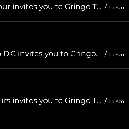
Plan Cali / AV Tour invites you to Gringo Tuesdays
/
La Azotea Gastrobar
Hostal Santiago D.C invites you to Gringo Tuesdays
/
La Azotea Gastrobar
Cali Cultural Tours invites you to Gringo Tuesdays
/
La Azotea Gastrobar