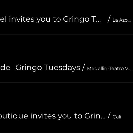
Til Sunrise Hostel invites you to Gringo Tuesdays
/
La Azotea Gastrobar
de- Gringo Tuesdays
/
Medellin-Teatro Victoria
Riviera Hotel Boutique invites you to Gringo Tuesdays
/
Cali