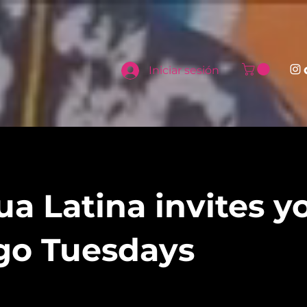
Iniciar sesión
ua Latina invites y
go Tuesdays