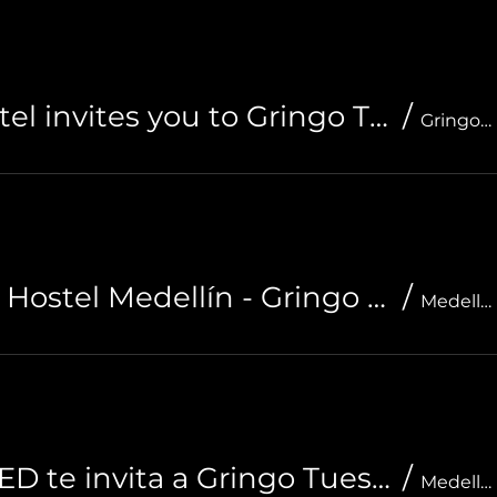
Ding Dong Hostel invites you to Gringo Tuesdays
/
Gringo Tuesdays Cali
Noah Boutique Hostel Medellín - Gringo Tuesdays
/
Medellín
ULA Idiomas MED te invita a Gringo Tuesdays
/
Medellín