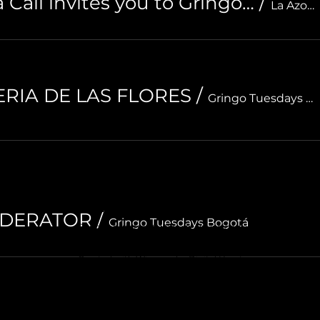
Actitud Positiva Cali invites you to Gringo Tuesdays
/
La Azotea Gastrobar
FERIA DE LAS FLORES
/
Gringo Tuesdays Bogotá
Á
MEDELLÍN
CALI
LIMA
CAR
ODERATOR
/
Gringo Tuesdays Bogotá
Conoce nuestra Política de Privacidad.
Conoce las reglas del evento.
 2023 Gringo Tuesdays. LANGUAGE EXCHANGE EVENTS SAS NIT 901164137
Created with
Wix.com by Digital Heart