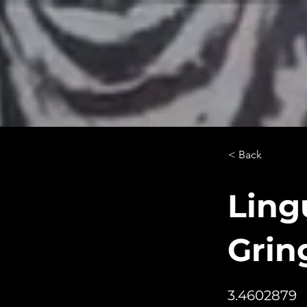
< Back
Ling
Grin
3.4602879