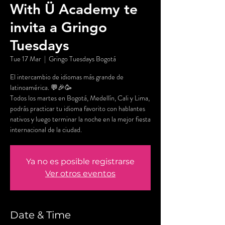
With Ü Academy te
invita a Gringo
Tuesdays
Tue 17 Mar
  |  
Gringo Tuesdays Bogotá
El intercambio de idiomas más grande de
latinoamérica. 💬🎉🥳
Todos los martes en Bogotá, Medellín, Cali y Lima,
podrás practicar tu idioma favorito con hablantes
nativos y luego terminar la noche en la mejor fiesta
internacional de la ciudad.
Ya no es posible registrarse
Ver otros eventos
Date & Time