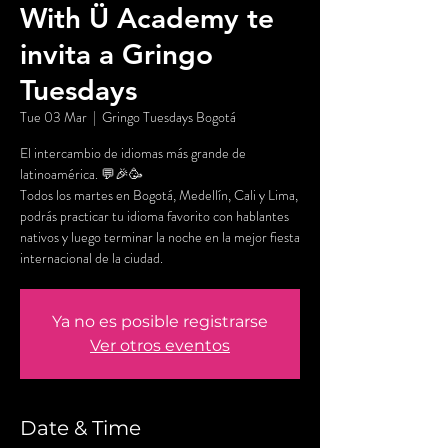
With Ü Academy te
invita a Gringo
Tuesdays
Tue 03 Mar
  |  
Gringo Tuesdays Bogotá
El intercambio de idiomas más grande de
latinoamérica. 💬🎉🥳
Todos los martes en Bogotá, Medellín, Cali y Lima,
podrás practicar tu idioma favorito con hablantes
nativos y luego terminar la noche en la mejor fiesta
internacional de la ciudad.
Ya no es posible registrarse
Ver otros eventos
Date & Time