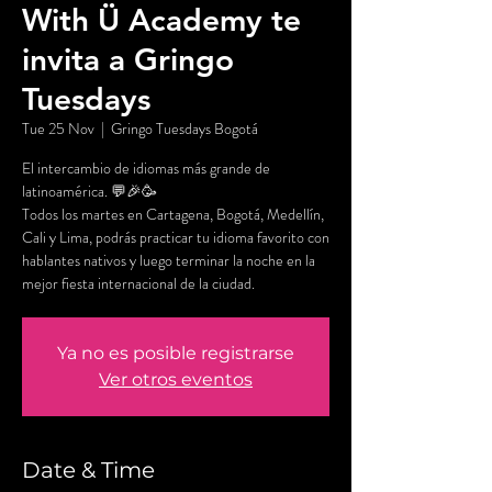
With Ü Academy te
invita a Gringo
Tuesdays
Tue 25 Nov
  |  
Gringo Tuesdays Bogotá
El intercambio de idiomas más grande de
latinoamérica. 💬🎉🥳
Todos los martes en Cartagena, Bogotá, Medellín,
Cali y Lima, podrás practicar tu idioma favorito con
hablantes nativos y luego terminar la noche en la
mejor fiesta internacional de la ciudad.
Ya no es posible registrarse
Ver otros eventos
Date & Time