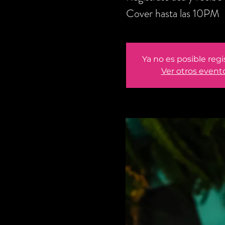
Cover hasta las 10PM
Ya no es posible regi
Ver otros event