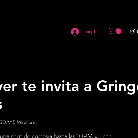
Log In
er te invita a Grin
s
AYS Miraflores
 una shot de cortesía hasta las 10PM y Free