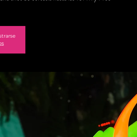
strarse
os