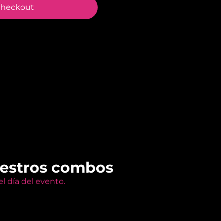
heckout
uestros combos
l día del evento.