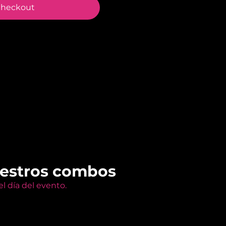
heckout
uestros combos
l día del evento.