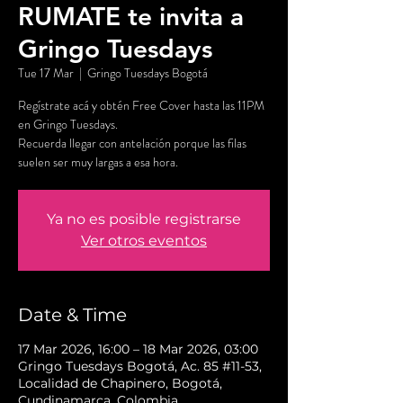
RUMATE te invita a
Gringo Tuesdays
Tue 17 Mar
  |  
Gringo Tuesdays Bogotá
Regístrate acá y obtén Free Cover hasta las 11PM
en Gringo Tuesdays.
Recuerda llegar con antelación porque las filas
suelen ser muy largas a esa hora.
Ya no es posible registrarse
Ver otros eventos
Date & Time
17 Mar 2026, 16:00 – 18 Mar 2026, 03:00
Gringo Tuesdays Bogotá, Ac. 85 #11-53,
Localidad de Chapinero, Bogotá,
Cundinamarca, Colombia