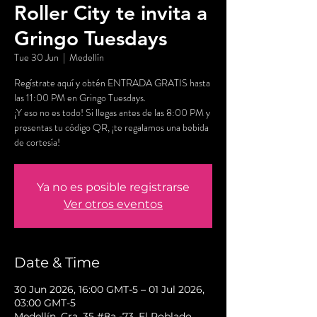
Roller City te invita a
Gringo Tuesdays
Tue 30 Jun
  |  
Medellín
Regístrate aquí y obtén ENTRADA GRATIS hasta
las 11:00 PM en Gringo Tuesdays.
¡Y eso no es todo! Si llegas antes de las 8:00 PM y
presentas tu código QR, ¡te regalamos una bebida
de cortesía!
Ya no es posible registrarse
Ver otros eventos
Date & Time
30 Jun 2026, 16:00 GMT-5 – 01 Jul 2026,
03:00 GMT-5
Medellín, Cra. 35 #8a -73, El Poblado,