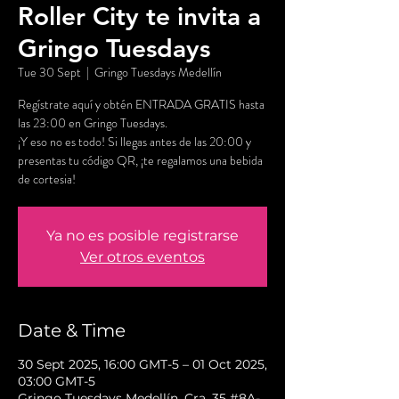
Roller City te invita a
Gringo Tuesdays
Tue 30 Sept
  |  
Gringo Tuesdays Medellín
Regístrate aquí y obtén ENTRADA GRATIS hasta
las 23:00 en Gringo Tuesdays.
¡Y eso no es todo! Si llegas antes de las 20:00 y
presentas tu código QR, ¡te regalamos una bebida
de cortesia!
Ya no es posible registrarse
Ver otros eventos
Date & Time
30 Sept 2025, 16:00 GMT-5 – 01 Oct 2025,
03:00 GMT-5
Gringo Tuesdays Medellín, Cra. 35 #8A-