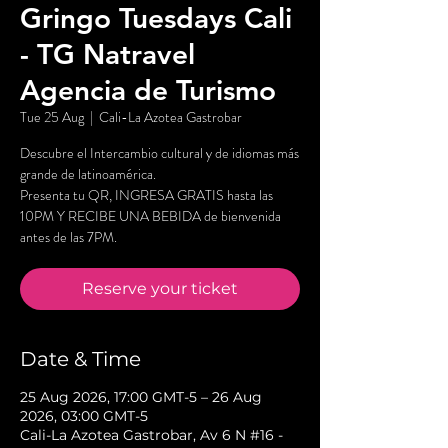
Gringo Tuesdays Cali
- TG Natravel
Agencia de Turismo
Tue 25 Aug
  |  
Cali-La Azotea Gastrobar
Descubre el Intercambio cultural y de idiomas más
grande de latinoamérica.
Presenta tu QR, INGRESA GRATIS hasta las
10PM Y RECIBE UNA BEBIDA de bienvenida
antes de las 7PM.
Reserve your ticket
Date & Time
25 Aug 2026, 17:00 GMT-5 – 26 Aug
2026, 03:00 GMT-5
Cali-La Azotea Gastrobar, Av 6 N #16 -