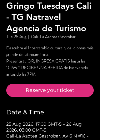
Gringo Tuesdays Cali
- TG Natravel
Agencia de Turismo
Tue 25 Aug
  |  
Cali-La Azotea Gastrobar
Descubre el Intercambio cultural y de idiomas más
grande de latinoamérica.
Presenta tu QR, INGRESA GRATIS hasta las
10PM Y RECIBE UNA BEBIDA de bienvenida
antes de las 7PM.
Reserve your ticket
Date & Time
25 Aug 2026, 17:00 GMT-5 – 26 Aug
2026, 03:00 GMT-5
Cali-La Azotea Gastrobar, Av 6 N #16 -