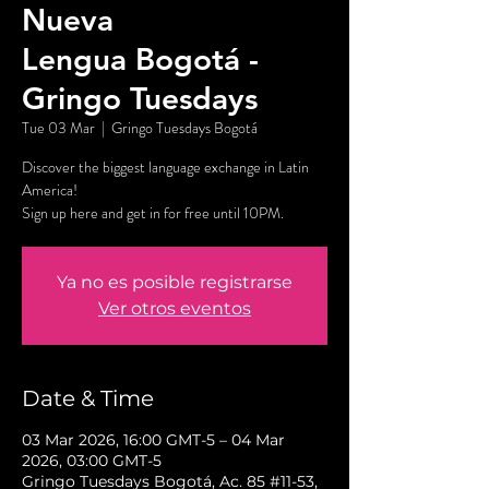
Nueva
Lengua Bogotá -
Gringo Tuesdays
Tue 03 Mar
  |  
Gringo Tuesdays Bogotá
Discover the biggest language exchange in Latin
America!
Sign up here and get in for free until 10PM.
Ya no es posible registrarse
Ver otros eventos
Date & Time
03 Mar 2026, 16:00 GMT-5 – 04 Mar
2026, 03:00 GMT-5
Gringo Tuesdays Bogotá, Ac. 85 #11-53,