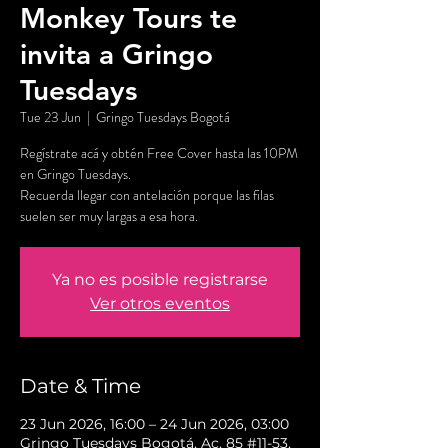
Monkey Tours te
invita a Gringo
Tuesdays
Tue 23 Jun
  |  
Gringo Tuesdays Bogotá
Regístrate acá y obtén Free Cover hasta las 10PM
en Gringo Tuesdays.
Recuerda llegar con antelación porque las filas
suelen ser muy largas a esa hora.
Ya no es posible registrarse
Ver otros eventos
Date & Time
23 Jun 2026, 16:00 – 24 Jun 2026, 03:00
Gringo Tuesdays Bogotá, Ac. 85 #11-53,