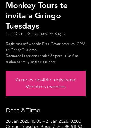
Monkey Tours te
invita a Gringo
Tuesdays
Tue 20 Jan
  |  
Gringo Tuesdays Bogotá
Regístrate acá y obtén Free Cover hasta las 10PM
en Gringo Tuesdays.
Recuerda llegar con antelación porque las filas
suelen ser muy largas a esa hora.
Ya no es posible registrarse
Ver otros eventos
Date & Time
20 Jan 2026, 16:00 – 21 Jan 2026, 03:00
Gringo Tuesdays Bogotá, Ac. 85 #11-53,