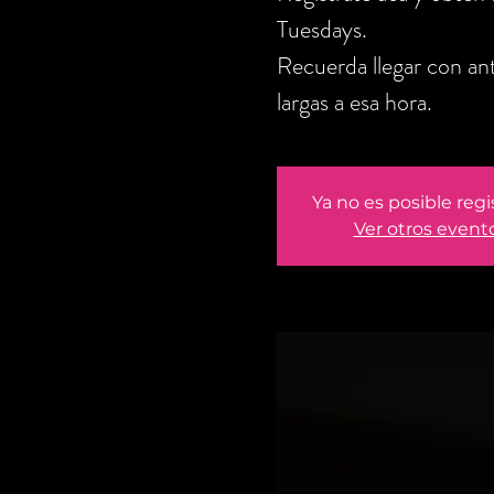
Tuesdays.
Recuerda llegar con ant
largas a esa hora.
Ya no es posible regi
Ver otros event