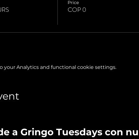
Price
URS
COP 0
your Analytics and functional cookie settings.
vent
de a Gringo Tuesdays con n