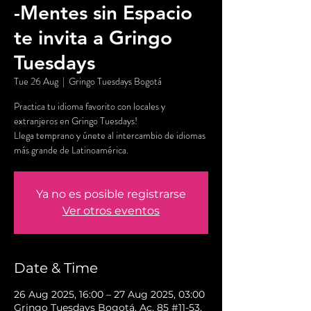
-Mentes sin Espacio
te invita a Gringo
Tuesdays
Tue 26 Aug
  |  
Gringo Tuesdays Bogotá
Practica tu idioma favorito con locales y
extranjeros en Gringo Tuesdays!
Llega temprano y únete al intercambio de idiomas
más grande de Latinoamérica.
Ya no es posible registrarse
Ver otros eventos
Date & Time
26 Aug 2025, 16:00 – 27 Aug 2025, 03:00
Gringo Tuesdays Bogotá, Ac. 85 #11-53,