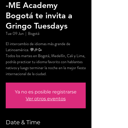
-ME Academy
Bogotá te invita a
Gringo Tuesdays
Tue 09 Jun
  |  
Bogotá
El intercambio de idiomas más grande de
Latinoamérica. 💬🎉🥳
Todos los martes en Bogotá, Medellín, Cali y Lima,
podrás practicar tu idioma favorito con hablantes
nativos y luego terminar la noche en la mejor fiesta
internacional de la ciudad.
Ya no es posible registrarse
Ver otros eventos
Date & Time