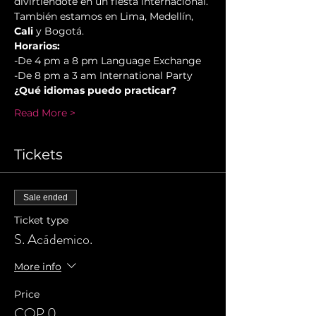
divirtiéndote en un fiesta internacional. 
También estamos en Lima, Medellín, 
Cali
 y Bogotá.
Horarios:
-De 4 pm a 8 pm Language Exchange
-De 8 pm a 3 am International Party
¿Qué idiomas puedo practicar?
Read More >
Tickets
Sale ended
Ticket type
S. Acádemico.
More info
Price
COP 0