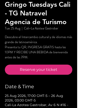
Gringo Tuesdays Cali
- TG Natravel
Agencia de Turismo
Tue 25 Aug
  |  
Cali-La Azotea Gastrobar
Descubre el Intercambio cultural y de idiomas más
grande de latinoamérica.
Presenta tu QR, INGRESA GRATIS hasta las
10PM Y RECIBE UNA BEBIDA de bienvenida
antes de las 7PM.
Reserve your ticket
Date & Time
25 Aug 2026, 17:00 GMT-5 – 26 Aug
2026, 03:00 GMT-5
Cali-La Azotea Gastrobar, Av 6 N #16 -