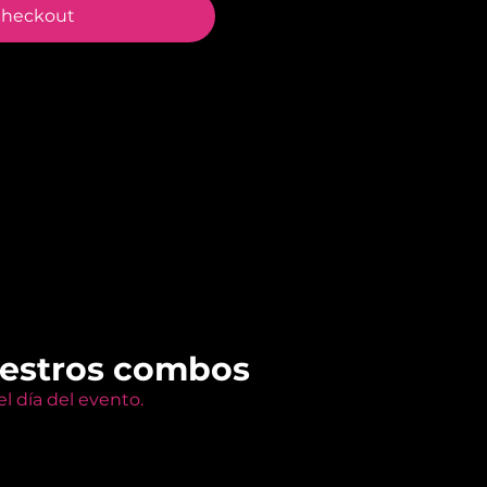
heckout
uestros combos
l día del evento.