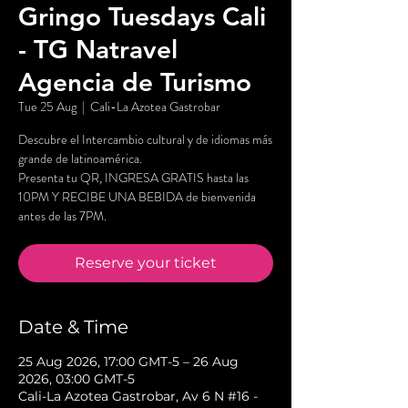
Gringo Tuesdays Cali
- TG Natravel
Agencia de Turismo
Tue 25 Aug
  |  
Cali-La Azotea Gastrobar
Descubre el Intercambio cultural y de idiomas más
grande de latinoamérica.
Presenta tu QR, INGRESA GRATIS hasta las
10PM Y RECIBE UNA BEBIDA de bienvenida
antes de las 7PM.
Reserve your ticket
Date & Time
25 Aug 2026, 17:00 GMT-5 – 26 Aug
2026, 03:00 GMT-5
Cali-La Azotea Gastrobar, Av 6 N #16 -