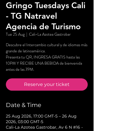
Gringo Tuesdays Cali
- TG Natravel
Agencia de Turismo
Tue 25 Aug
  |  
Cali-La Azotea Gastrobar
Descubre el Intercambio cultural y de idiomas más
grande de latinoamérica.
Presenta tu QR, INGRESA GRATIS hasta las
10PM Y RECIBE UNA BEBIDA de bienvenida
antes de las 7PM.
Reserve your ticket
Date & Time
25 Aug 2026, 17:00 GMT-5 – 26 Aug
2026, 03:00 GMT-5
Cali-La Azotea Gastrobar, Av 6 N #16 -