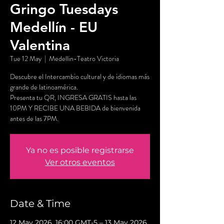
Gringo Tuesdays
Medellín - EU
Valentina
Tue 12 May
  |  
Medellin-Teatro Victoria
Descubre el Intercambio cultural y de idiomas más
grande de latinoamérica.
Presenta tu QR, INGRESA GRATIS hasta las
10PM Y RECIBE UNA BEBIDA de bienvenida
antes de las 7PM.
Ya no es posible registrarse
Ver otros eventos
Date & Time
12 May 2026, 16:00 GMT-5 – 13 May 2026,